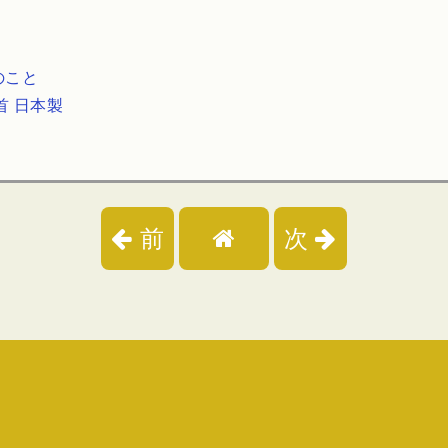
のこと
首 日本製
前
次