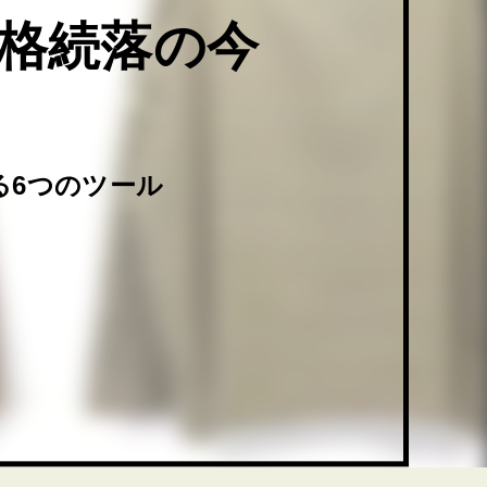
価格続落の今
る6つのツール