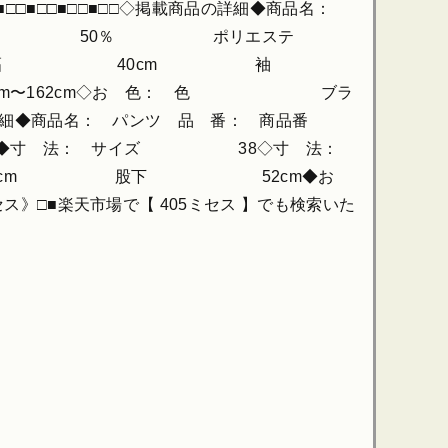
■□□■□□■□□■□□◇掲載商品の詳細◆商品名：
維 テンセル 50％ ポリエステ
m 肩幅 40cm 袖
〜162cm◇お 色： 色 ブラ
詳細◆商品名： パンツ 品 番： 商品番
10％◆寸 法： サイズ 38◇寸 法：
4cm 股下 52cm◆お
天市場で【 405ミセス 】でも検索いた