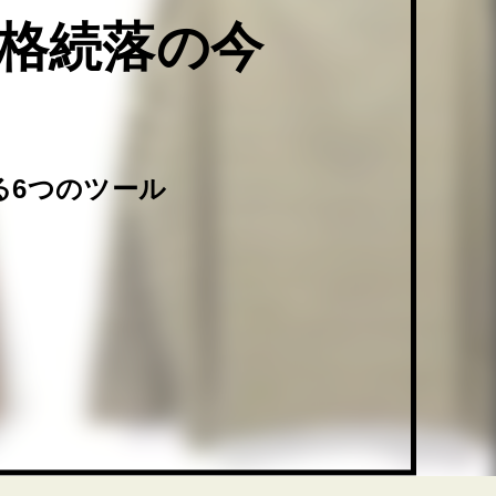
価格続落の今
る6つのツール