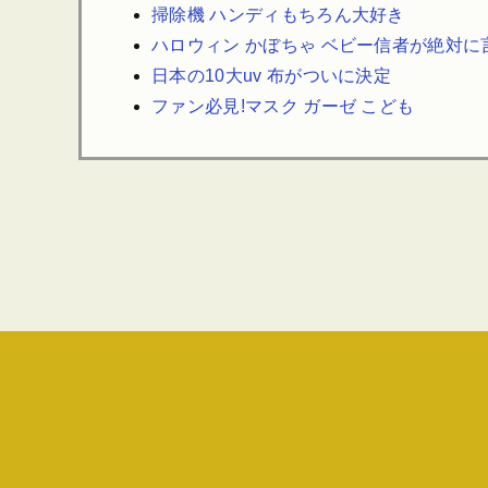
掃除機 ハンディもちろん大好き
ハロウィン かぼちゃ ベビー信者が絶対
日本の10大uv 布がついに決定
ファン必見!マスク ガーゼ こども